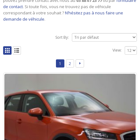
pouvez prendre contact avec nous au
03 88 07 23 77
ou par
formulaire
de contact
. Si toute fois, vous ne trouvez pas de véhicule
correspondant à votre souhait ?
N’hésitez pas à nous faire une
demande de véhicule
.
Sort By:
View:
1
2