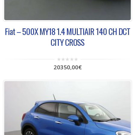
Fiat – 500X MY18 1.4 MULTIAIR 140 CH DCT
CITY CROSS
0
20350,00
€
out
of
5