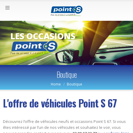
LES OCCASIONS
Boutique
Home
Boutique
L'offre de véhicules Point S 67
Découvrez l’offre de véhicules neufs et occasions Point S 67. Si vous
êtes intéressé par l’un de nos véhicules et souhaitez le voir, vous