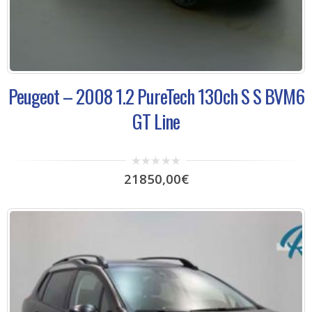
Peugeot – 2008 1.2 PureTech 130ch S S BVM6
GT Line
0
21850,00
€
out
of
5