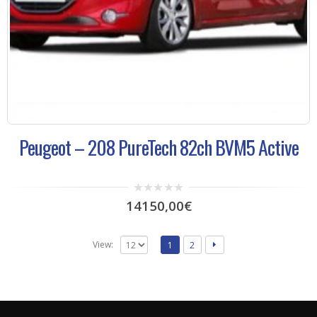
Peugeot – 208 PureTech 82ch BVM5 Active
0
14150,00
€
out
of
5
View:
1
2