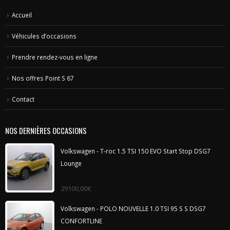
Accueil
Véhicules d’occasions
Prendre rendez-vous en ligne
Nos offres Point S 67
Contact
NOS DERNIÈRES OCCASIONS
Volkswagen - T-roc 1.5 TSI 150 EVO Start Stop DSG7
Lounge
0
29100,00
€
out
of
5
Volkswagen - POLO NOUVELLE 1.0 TSI 95 S S DSG7
CONFORTLINE