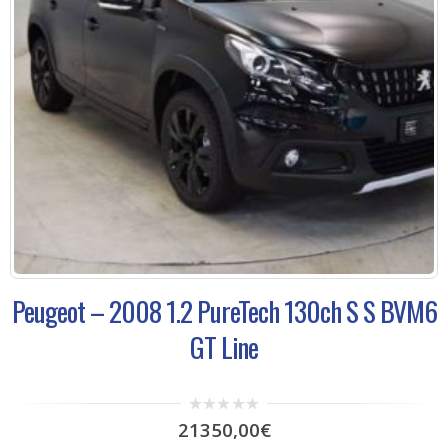
Peugeot – 2008 1.2 PureTech 130ch S S BVM6
GT Line
0
21350,00
€
out