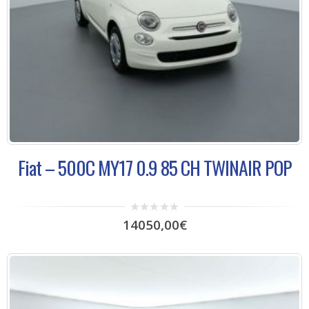
Fiat – 500C MY17 0.9 85 CH TWINAIR POP
0
14050,00
€
out
of
5