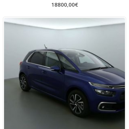
0
18800,00
€
out
of
5