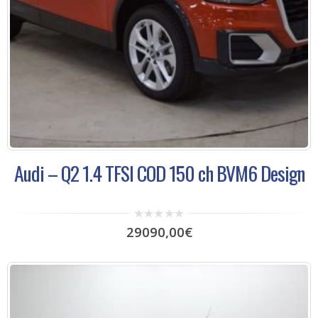
Audi – Q2 1.4 TFSI COD 150 ch BVM6 Design
0
29090,00
€
out
of
5