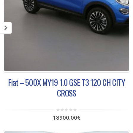
Fiat – 500X MY19 1.0 GSE T3 120 CH CITY
CROSS
0
18900,00
€
out
of
5