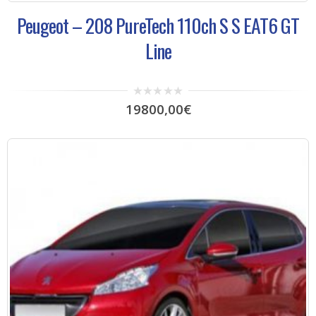
Peugeot – 208 PureTech 110ch S S EAT6 GT
Line
0
19800,00
€
out
of
5