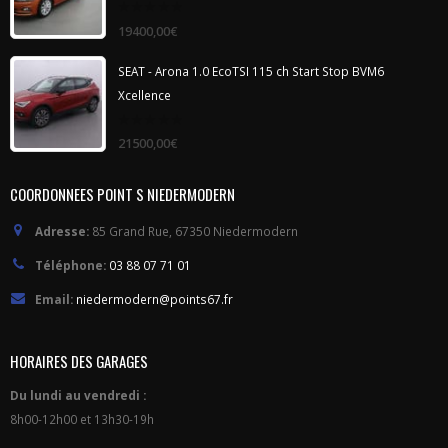
0
19400,00
€
out
of
5
SEAT - Arona 1.0 EcoTSI 115 ch Start Stop BVM6
Xcellence
0
21500,00
€
out
of
5
COORDONNEES POINT S NIEDERMODERN
Adresse:
85 Grand Rue, 67350 Niedermodern
Téléphone:
03 88 07 71 01
Email:
niedermodern@points67.fr
HORAIRES DES GARAGES
Du lundi au vendredi :
8h00-12h00 et 13h30-19h