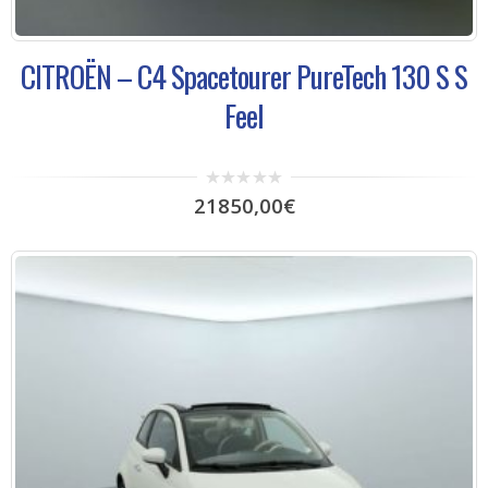
CITROËN – C4 Spacetourer PureTech 130 S S
Feel
0
21850,00
€
out
of
5