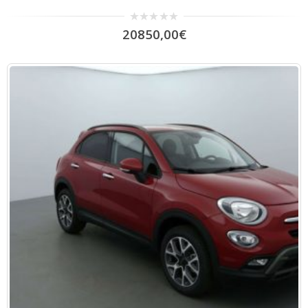
0
20850,00
€
out
of
5