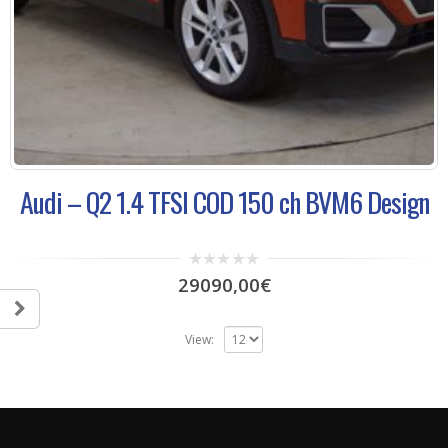
Audi – Q2 1.4 TFSI COD 150 ch BVM6 Design
0
29090,00
€
out
of
5
View: