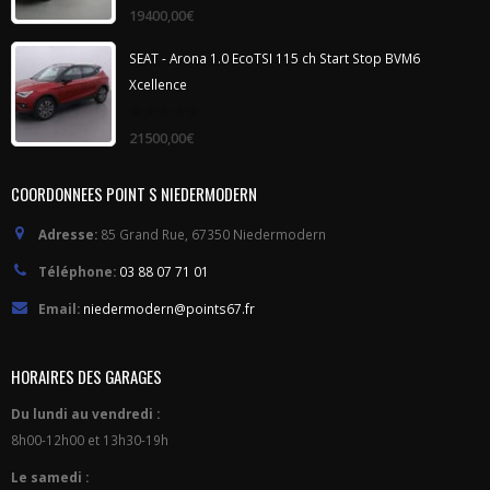
0
19400,00
€
out
of
5
SEAT - Arona 1.0 EcoTSI 115 ch Start Stop BVM6
Xcellence
0
21500,00
€
out
of
5
COORDONNEES POINT S NIEDERMODERN
Adresse:
85 Grand Rue, 67350 Niedermodern
Téléphone:
03 88 07 71 01
Email:
niedermodern@points67.fr
HORAIRES DES GARAGES
Du lundi au vendredi :
8h00-12h00 et 13h30-19h
Le samedi :