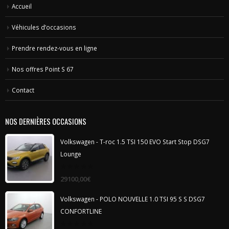
Accueil
Véhicules d’occasions
Prendre rendez-vous en ligne
Nos offres Point S 67
Contact
NOS DERNIÈRES OCCASIONS
Volkswagen - T-roc 1.5 TSI 150 EVO Start Stop DSG7
Lounge
0
29100,00
€
out
of
5
Volkswagen - POLO NOUVELLE 1.0 TSI 95 S S DSG7
CONFORTLINE