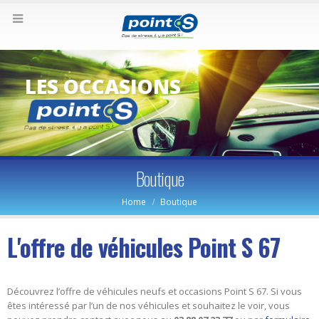
LES OCCASIONS
Boutique
Home
Boutique
L'offre de véhicules Point S 67
Découvrez l’offre de véhicules neufs et occasions Point S 67. Si vous
êtes intéressé par l’un de nos véhicules et souhaitez le voir, vous