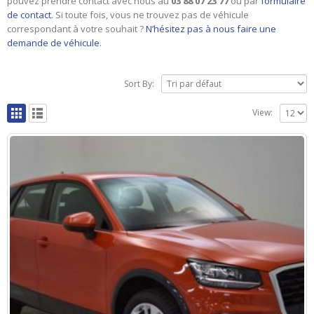
pouvez prendre contact avec nous au
03 88 07 23 77
ou par
formulaire
de contact
. Si toute fois, vous ne trouvez pas de véhicule
correspondant à votre souhait ?
N’hésitez pas à nous faire une
demande de véhicule
.
Sort By:
View: