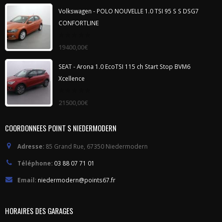
5
Volkswagen - POLO NOUVELLE 1.0 TSI 95 S S DSG7
CONFORTLINE
0
19400,00
€
out
of
5
SEAT - Arona 1.0 EcoTSI 115 ch Start Stop BVM6
Xcellence
0
21500,00
€
out
of
5
COORDONNEES POINT S NIEDERMODERN
Adresse:
85 Grand Rue, 67350 Niedermodern
Téléphone:
03 88 07 71 01
Email:
niedermodern@points67.fr
HORAIRES DES GARAGES