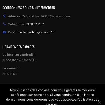
5
COORDONNEES POINT S NIEDERMODERN
Adresse:
85 Grand Rue, 67350 Niedermodern
Téléphone:
03 88 07 71 01
Email:
niedermodern@points67.fr
HORAIRES DES GARAGES
Du lundi au vendredi :
8h00-12h00 et 13h30-19h
Le samedi :
8h00-12h00
Nous utilisons des cookies pour vous garantir la meilleure
expérience sur notre site. Si vous continuez à utiliser ce
dernier, nous considérerons que vous acceptez l'utilisation des
cookies.