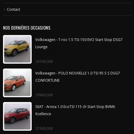
Contact
NOS DERNIÈRES OCCASIONS
Volkswagen - T-roc 1.5 TSI 150 EVO Start Stop DSG7
Lounge
0
29100,00
€
out
of
5
Volkswagen - POLO NOUVELLE 1.0 TSI 95 S S DSG7
CONFORTLINE
0
19400,00
€
out
of
5
SEAT - Arona 1.0 EcoTSI 115 ch Start Stop BVM6
Xcellence
0
21500,00
€
out
of