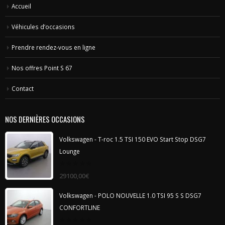
Accueil
Véhicules d’occasions
Prendre rendez-vous en ligne
Nos offres Point S 67
Contact
NOS DERNIÈRES OCCASIONS
Volkswagen - T-roc 1.5 TSI 150 EVO Start Stop DSG7
Lounge
0
29100,00
€
out
of
5
Volkswagen - POLO NOUVELLE 1.0 TSI 95 S S DSG7
CONFORTLINE