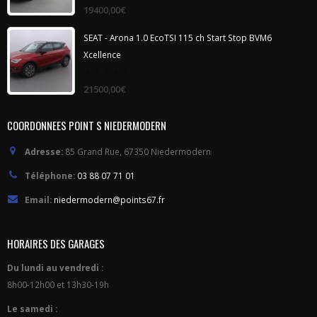
0
19400,00
€
out
of
5
SEAT - Arona 1.0 EcoTSI 115 ch Start Stop BVM6
Xcellence
0
21500,00
€
out
of
5
COORDONNEES POINT S NIEDERMODERN
Adresse:
85 Grand Rue, 67350 Niedermodern
Téléphone:
03 88 07 71 01
Email:
niedermodern@points67.fr
HORAIRES DES GARAGES
Du lundi au vendredi :
8h00-12h00 et 13h30-19h
Le samedi :