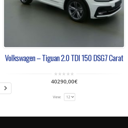
Volkswagen – Tiguan 2.0 TDI 150 DSG7 Carat
0
40290,00
€
out
of
5
View: