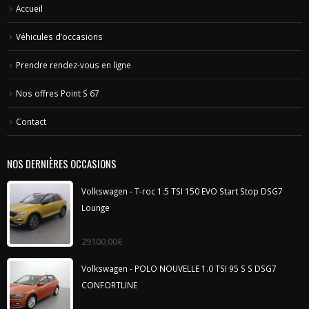
Véhicules d’occasions
Prendre rendez-vous en ligne
Nos offres Point S 67
Contact
NOS DERNIÈRES OCCASIONS
Volkswagen - T-roc 1.5 TSI 150 EVO Start Stop DSG7
Lounge
0
29100,00
€
out
of
5
Volkswagen - POLO NOUVELLE 1.0 TSI 95 S S DSG7
CONFORTLINE
0
19400,00
€
out