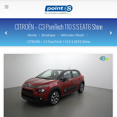
CITROËN – C3 PureTech 110 S S EAT6 Shine
Home
Boutique
Véhicules Neufs
CITROËN – C3 PureTech 110 S S EAT6 Shine