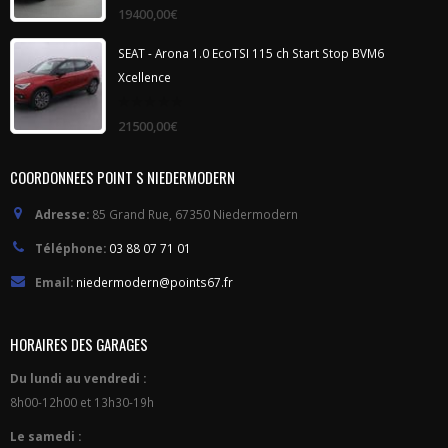
of
5
SEAT - Arona 1.0 EcoTSI 115 ch Start Stop BVM6
Xcellence
0
21500,00
€
out
of
5
COORDONNEES POINT S NIEDERMODERN
Adresse:
85 Grand Rue, 67350 Niedermodern
Téléphone:
03 88 07 71 01
Email:
niedermodern@points67.fr
HORAIRES DES GARAGES
Du lundi au vendredi :
8h00-12h00 et 13h30-19h
Le samedi :
8h00-12h00