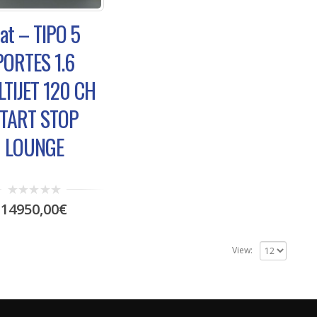
iat – TIPO 5
PORTES 1.6
TIJET 120 CH
TART STOP
LOUNGE
0
14950,00
€
out
of
5
View: