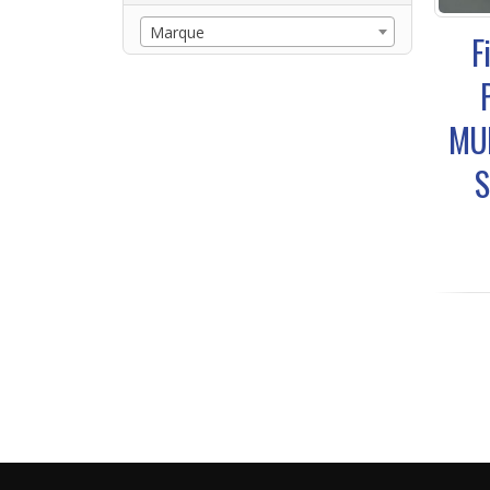
Marque
F
MUL
S