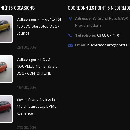
RNIÈRES OCCASIONS
COORDONNEES POINT S NIEDERMO
Adresse:
85 Grand Rue, 67350
Volkswagen - T-roc 1.5 TSI
Niedermodern
150 EVO Start Stop DSG7
Lounge
Téléphone:
03 88 07 71 01
Email:
niedermodern@points67
0
29100,00
€
out
of
5
Volkswagen - POLO
NOUVELLE 1.0 TSI 95 S S
DSG7 CONFORTLINE
0
19400,00
€
out
of
5
SEAT - Arona 1.0 EcoTSI
115 ch Start Stop BVM6
Xcellence
0
21500,00
€
out