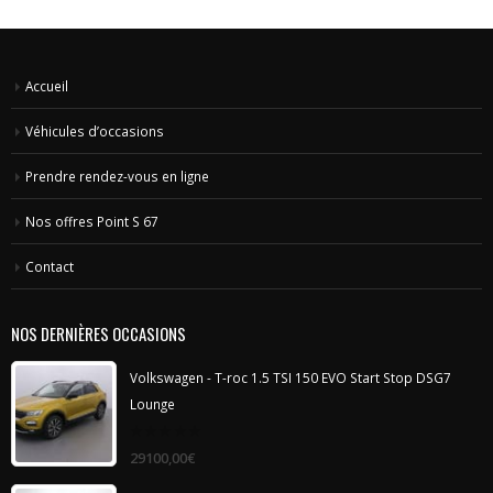
Accueil
Véhicules d’occasions
Prendre rendez-vous en ligne
Nos offres Point S 67
Contact
NOS DERNIÈRES OCCASIONS
Volkswagen - T-roc 1.5 TSI 150 EVO Start Stop DSG7
Lounge
0
29100,00
€
out
of
5