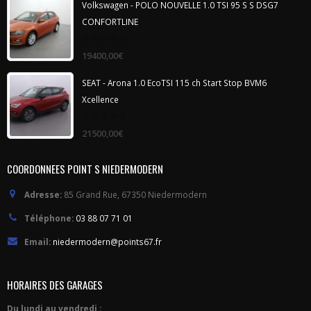
Volkswagen - POLO NOUVELLE 1.0 TSI 95 S S DSG7
CONFORTLINE
0
19400,00
€
out
of
5
SEAT - Arona 1.0 EcoTSI 115 ch Start Stop BVM6
Xcellence
0
21500,00
€
out
of
5
COORDONNEES POINT S NIEDERMODERN
Adresse:
85 Grand Rue, 67350 Niedermodern
Téléphone:
03 88 07 71 01
Email:
niedermodern@points67.fr
HORAIRES DES GARAGES
Du lundi au vendredi :