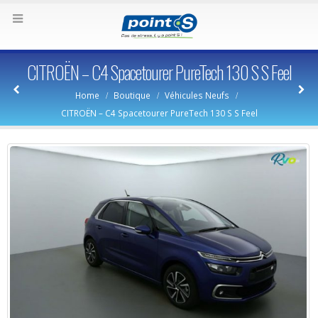
CITROËN – C4 Spacetourer PureTech 130 S S Feel
Home
Boutique
Véhicules Neufs
CITROËN – C4 Spacetourer PureTech 130 S S Feel