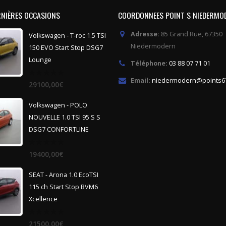
RNIÈRES OCCASIONS
COORDONNEES POINT S NIEDERMO
Adresse:
85 Grand Rue, 67350
Volkswagen - T-roc 1.5 TSI
Niedermodern
150 EVO Start Stop DSG7
Lounge
Téléphone:
03 88 07 71 01
Email:
niedermodern@points67
0
29100,00
€
out
of
5
Volkswagen - POLO
NOUVELLE 1.0 TSI 95 S S
DSG7 CONFORTLINE
0
19400,00
€
out
of
5
SEAT - Arona 1.0 EcoTSI
115 ch Start Stop BVM6
Xcellence
0
21500,00
€