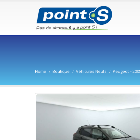
Home
Boutique
Véhicules Neufs
Peugeot – 200