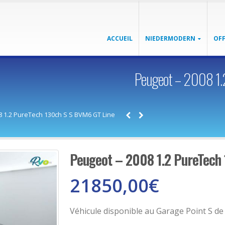
ACCUEIL
NIEDERMODERN
OFF
Peugeot – 2008 1.
8 1.2 PureTech 130ch S S BVM6 GT Line
Peugeot – 2008 1.2 PureTech
21850,00
€
Véhicule disponible au Garage Point S d