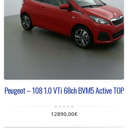
Peugeot – 108 1.0 VTi 68ch BVM5 Active TOP
0
12890,00
€
out
of
5