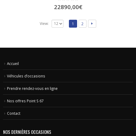
0
22890,00
€
out
of
5
View:
1
2
Accueil
Véhicules d’occasions
Prendre rendez-vous en ligne
Nos offres Point S 67
Contact
NOS DERNIÈRES OCCASIONS