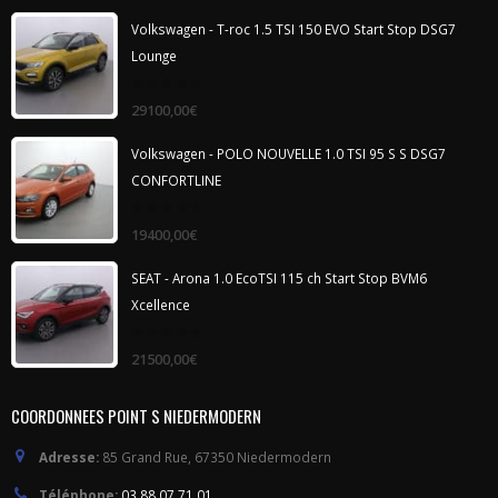
Volkswagen - T-roc 1.5 TSI 150 EVO Start Stop DSG7
Lounge
0
29100,00
€
out
of
5
Volkswagen - POLO NOUVELLE 1.0 TSI 95 S S DSG7
CONFORTLINE
0
19400,00
€
out
of
5
SEAT - Arona 1.0 EcoTSI 115 ch Start Stop BVM6
Xcellence
0
21500,00
€
out
of
5
COORDONNEES POINT S NIEDERMODERN
Adresse:
85 Grand Rue, 67350 Niedermodern
Téléphone:
03 88 07 71 01