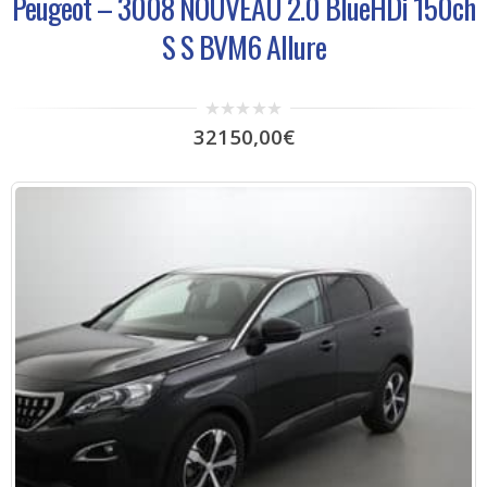
Peugeot – 3008 NOUVEAU 2.0 BlueHDi 150ch
S S BVM6 Allure
0
32150,00
€
out
of
5