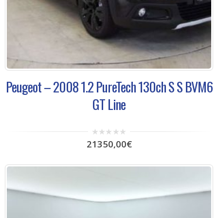
Peugeot – 2008 1.2 PureTech 130ch S S BVM6
GT Line
0
21350,00
€
out
of
5