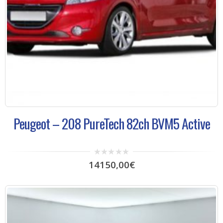
Peugeot – 208 PureTech 82ch BVM5 Active
0
14150,00
€
out
of
5