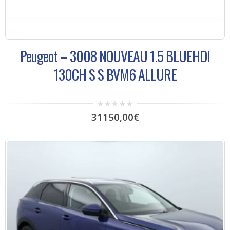
Peugeot – 3008 NOUVEAU 1.5 BLUEHDI
130CH S S BVM6 ALLURE
0
31150,00
€
out
of
5