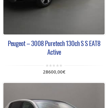
Peugeot – 3008 Puretech 130ch S S EAT8
Active
0
28600,00
€
out
of
5