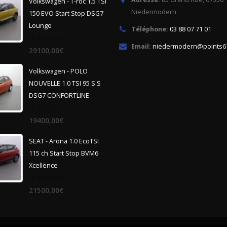
Volkswagen - T-roc 1.5 TSI
Niedermodern
150 EVO Start Stop DSG7
Lounge
Téléphone:
03 88 07 71 01
Email:
niedermodern@points67
0
29100,00
€
out
of
5
Volkswagen - POLO
NOUVELLE 1.0 TSI 95 S S
DSG7 CONFORTLINE
0
19400,00
€
out
of
5
SEAT - Arona 1.0 EcoTSI
115 ch Start Stop BVM6
Xcellence
0
21500,00
€
out
of
5