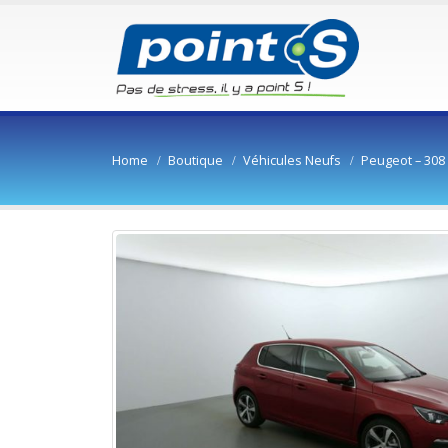
Home
Boutique
Véhicules Neufs
Peugeot – 30