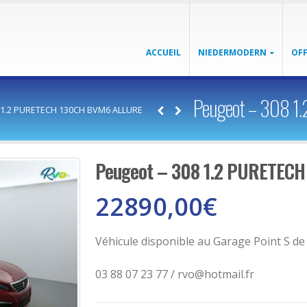
ACCUEIL
NIEDERMODERN
OFF
Peugeot – 308 
8 1.2 PURETECH 130CH BVM6 ALLURE
Peugeot – 308 1.2 PURETEC
22890,00
€
Véhicule disponible au Garage Point S d
03 88 07 23 77 / rvo@hotmail.fr